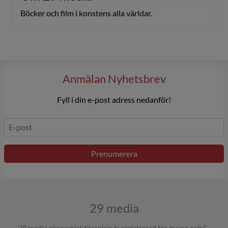
Böcker och film i konstens alla världar.
Anmälan Nyhetsbrev
Fyll i din e-post adress nedanför!
Prenumerera
29 media
29 media ekonomisk förening är registrerad för moms och F-