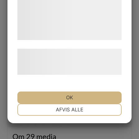
analysepartnere, som kan kombinere dem
med data, du tidligere har givet dem eller
de har indsamlet gennem din brug af deres
tjenester. Ved at klikke på 'OK' giver du
samtykke til disse formål.
Læs mere om vores brug af cookies og
behandling af persondata på vores
hjemmeside.
OK
NØDVENDIGE
PRÆFERENCER
AFVIS ALLE
MARKETING
STATISTIK
Om 29 media